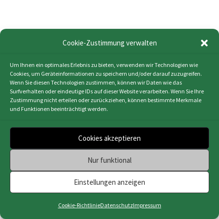
Im Gemeindehaus bieten wir einen Bibelkreis auf
Cookie-Zustimmung verwalten
deutsch und farsi an. Wir haben Raum zur
Begegnung, lernen die Bibel und den christlichen
Um Ihnen ein optimales Erlebnis zu bieten, verwenden wir Technologien wie
Glauben kennen.
Cookies, um Geräteinformationen zu speichern und/oder darauf zuzugreifen.
Wenn Sie diesen Technologien zustimmen, können wir Daten wie das
Surfverhalten oder eindeutige IDs auf dieser Website verarbeiten. Wenn Sie Ihre
Termine: Der Farsi-Kreis trifft sich jeden Montag von
Zustimmung nicht erteilen oder zurückziehen, können bestimmte Merkmale
17.30 bis ca. 19 Uhr.
und Funktionen beeinträchtigt werden.
Infos bei „Andreas“ G. Mahinranjbar Tel. 0152-
06833340
Cookies akzeptieren
Nur funktional
Impressum
|
Datenschutz
|
Cookie-Richtlinie
(EU)
|
Webdesign & Programmierung | HMF-IT
Einstellungen anzeigen
Osnabrück
Cookie-Richtlinie
Datenschutz
Impressum