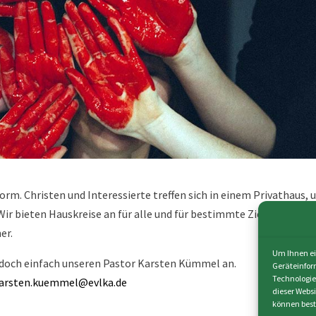
Form. Christen und Interessierte treffen sich in einem Privathaus,
Wir bieten Hauskreise an für alle und für bestimmte Zielgruppen w
er.
Um Ihnen ei
e doch einfach unseren Pastor Karsten Kümmel an.
Geräteinfor
Technologie
arsten.kuemmel@evlka.de
dieser Webs
können best