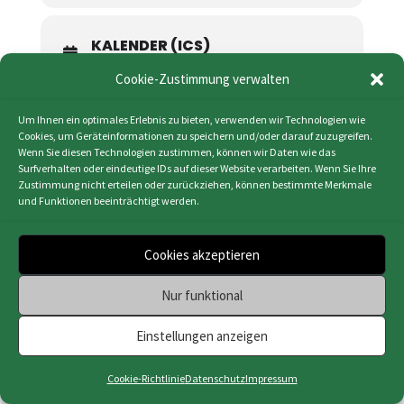
KALENDER (ICS)
GOOGLE KALENDER
Cookie-Zustimmung verwalten
Um Ihnen ein optimales Erlebnis zu bieten, verwenden wir Technologien wie
Cookies, um Geräteinformationen zu speichern und/oder darauf zuzugreifen.
Wenn Sie diesen Technologien zustimmen, können wir Daten wie das
Surfverhalten oder eindeutige IDs auf dieser Website verarbeiten. Wenn Sie Ihre
Zustimmung nicht erteilen oder zurückziehen, können bestimmte Merkmale
Impressum
|
Datenschutz
|
Cookie-Richtlinie
und Funktionen beeinträchtigt werden.
(EU)
|
Webdesign & Programmierung | HMF-IT
Osnabrück
Cookies akzeptieren
Nur funktional
Einstellungen anzeigen
Cookie-Richtlinie
Datenschutz
Impressum