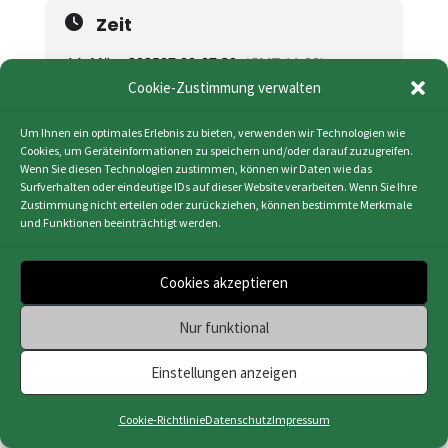
Zeit
14. März 2025
07:00
-
07:30
(GMT-11:00)
Cookie-Zustimmung verwalten
Um Ihnen ein optimales Erlebnis zu bieten, verwenden wir Technologien wie
KALENDER (ICS)
Cookies, um Geräteinformationen zu speichern und/oder darauf zuzugreifen.
GOOGLE KALENDER
Wenn Sie diesen Technologien zustimmen, können wir Daten wie das
Surfverhalten oder eindeutige IDs auf dieser Website verarbeiten. Wenn Sie Ihre
Zustimmung nicht erteilen oder zurückziehen, können bestimmte Merkmale
und Funktionen beeinträchtigt werden.
Cookies akzeptieren
Impressum
|
Datenschutz
|
Cookie-Richtlinie
Nur funktional
(EU)
|
Webdesign & Programmierung | HMF-IT
Osnabrück
Einstellungen anzeigen
Cookie-Richtlinie
Datenschutz
Impressum