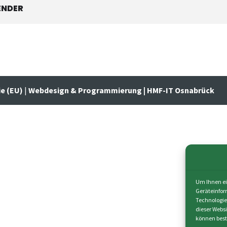
ENDER
ie (EU)
|
Webdesign & Programmierung | HMF-IT Osnabrück
Um Ihnen ei
Geräteinfor
Technologie
dieser Webs
können best