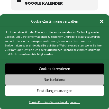
GOOGLE KALENDER
Cookie-Zustimmung verwalten
Um Ihnen ein optimales Erlebnis zu bieten, verwenden wir Technologien wie
Impressum
|
Datenschutz
|
Cookie-Richtlinie
Cookies, um Geräteinformationen zu speichern und/oder darauf zuzugreifen.
Wenn Sie diesen Technologien zustimmen, können wir Daten wie das
(EU)
|
Webdesign & Programmierung | HMF-IT
Surfverhalten oder eindeutige IDs auf dieser Website verarbeiten. Wenn Sie Ihre
Osnabrück
Zustimmung nicht erteilen oder zurückziehen, können bestimmte Merkmale
und Funktionen beeinträchtigt werden.
Cookies akzeptieren
Nur funktional
Einstellungen anzeigen
Cookie-Richtlinie
Datenschutz
Impressum