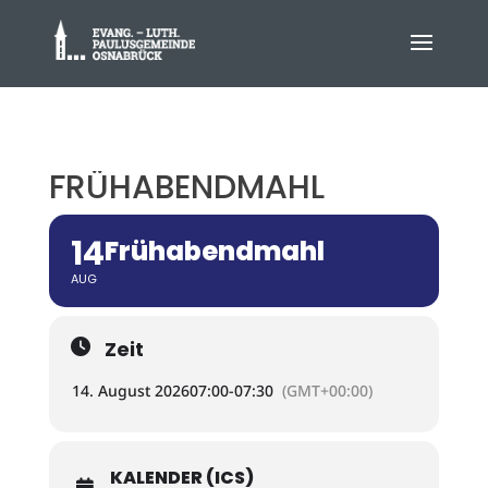
FRÜHABENDMAHL
14
Frühabendmahl
AUG
Zeit
14. August 2026
07:00
-
07:30
(GMT+00:00)
KALENDER (ICS)