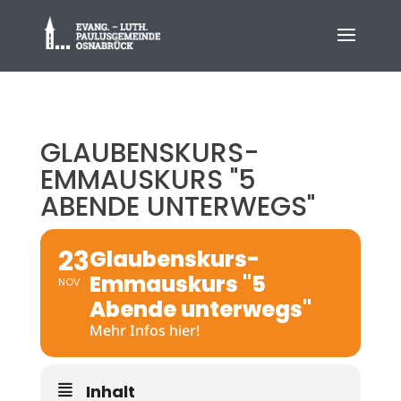
GLAUBENSKURS-
EMMAUSKURS "5
ABENDE UNTERWEGS"
23
Glaubenskurs-
Emmauskurs "5
NOV
Abende unterwegs"
Mehr Infos hier!
Inhalt