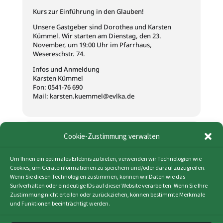
Kurs zur Einführung in den Glauben!
Unsere Gastgeber sind Dorothea und Karsten
Kümmel. Wir starten am Dienstag, den 23.
November, um 19:00 Uhr im Pfarrhaus,
Wesereschstr. 74.
Infos und Anmeldung
Karsten Kümmel
Fon: 0541-76 690
Mail: karsten.kuemmel@evlka.de
Zeit
Cookie-Zustimmung verwalten
23. November 2021
19:00
-
20:00
(GMT+01:00)
Um Ihnen ein optimales Erlebnis zu bieten, verwenden wir Technologien wie
Cookies, um Geräteinformationen zu speichern und/oder darauf zuzugreifen.
Wenn Sie diesen Technologien zustimmen, können wir Daten wie das
Surfverhalten oder eindeutige IDs auf dieser Website verarbeiten. Wenn Sie Ihre
KALENDER (ICS)
Zustimmung nicht erteilen oder zurückziehen, können bestimmte Merkmale
und Funktionen beeinträchtigt werden.
GOOGLE KALENDER