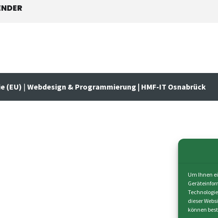
ENDER
ie (EU)
|
Webdesign & Programmierung | HMF-IT Osnabrück
Um Ihnen ei
Geräteinfor
Technologie
dieser Webs
können best