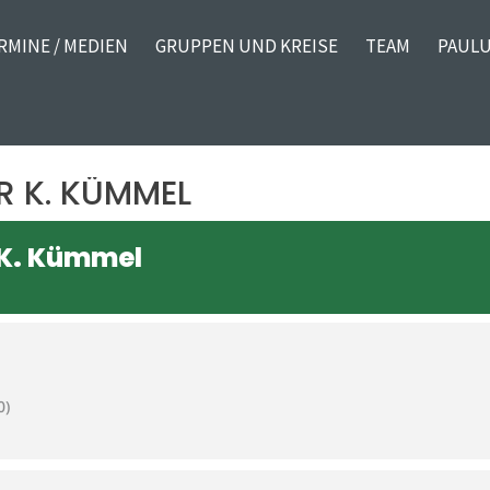
RMINE / MEDIEN
GRUPPEN UND KREISE
TEAM
PAULU
R K. KÜMMEL
 K. Kümmel
0)