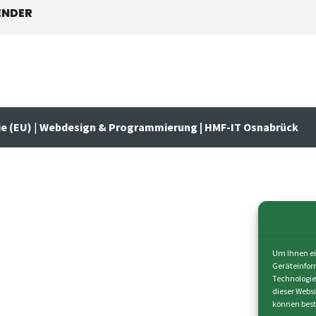
ENDER
ie (EU)
|
Webdesign & Programmierung | HMF-IT Osnabrück
Um Ihnen ei
Geräteinfor
Technologie
dieser Webs
können best