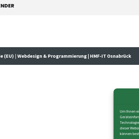
ENDER
ie (EU)
|
Webdesign & Programmierung | HMF-IT Osnabrück
Um Ihnen ei
Geräteinfor
Technologie
dieser Webs
können best