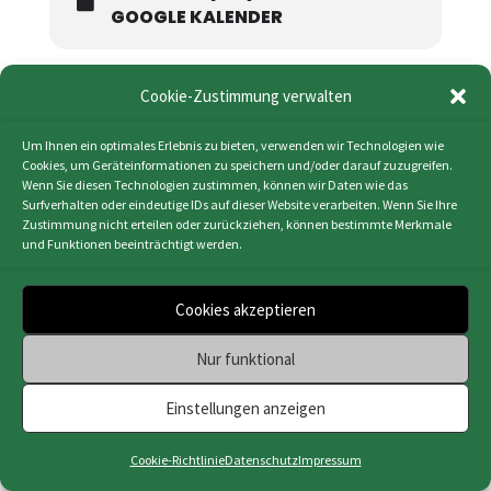
GOOGLE KALENDER
Cookie-Zustimmung verwalten
Um Ihnen ein optimales Erlebnis zu bieten, verwenden wir Technologien wie
Impressum
|
Datenschutz
|
Cookie-Richtlinie
Cookies, um Geräteinformationen zu speichern und/oder darauf zuzugreifen.
Wenn Sie diesen Technologien zustimmen, können wir Daten wie das
(EU)
|
Webdesign & Programmierung | HMF-IT
Surfverhalten oder eindeutige IDs auf dieser Website verarbeiten. Wenn Sie Ihre
Osnabrück
Zustimmung nicht erteilen oder zurückziehen, können bestimmte Merkmale
und Funktionen beeinträchtigt werden.
Cookies akzeptieren
Nur funktional
Einstellungen anzeigen
Cookie-Richtlinie
Datenschutz
Impressum