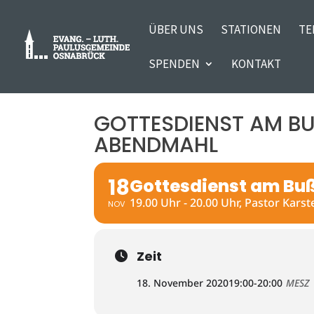
ÜBER UNS
STATIONEN
TE
SPENDEN
KONTAKT
GOTTESDIENST AM BUS
BENDMAHL
18
Gottesdienst am Bu
19.00 Uhr - 20.00 Uhr, Pastor Kar
NOV
Zeit
18. November 2020
19:00
-
20:00
MESZ