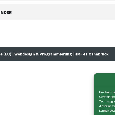
ENDER
ie (EU)
|
Webdesign & Programmierung | HMF-IT Osnabrück
Um Ihnen ei
Geräteinfor
Technologie
dieser Webs
können best