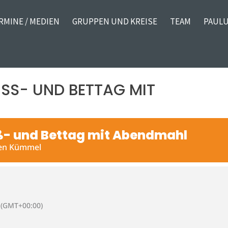
RMINE / MEDIEN
GRUPPEN UND KREISE
TEAM
PAULU
S- UND BETTAG MIT A
ß- und Bettag mit Abendmahl
sten Kümmel
(GMT+00:00)