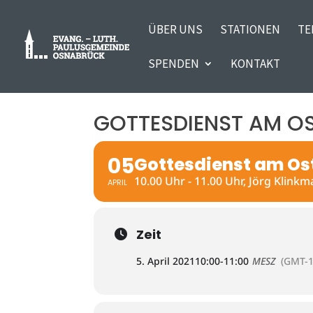
ÜBER UNS
STATIONEN
TE
SPENDEN
KONTAKT
GOTTESDIENST AM 
05
Gottesdienst am O
10.00 Uhr - 11.00 Uhr, Jörg Klink
APRIL
Zeit
5. April 2021
10:00
-
11:00
MESZ
(GMT-1