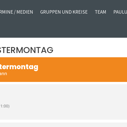
RMINE / MEDIEN
GRUPPEN UND KREISE
TEAM
PAULU
OSTERMONTAG
stermontag
mann
1:00)