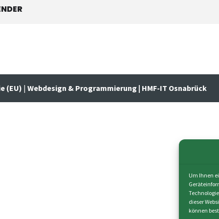
ENDER
ie (EU)
|
Webdesign & Programmierung | HMF-IT Osnabrück
Um Ihnen ei
Geräteinfor
Technologie
dieser Webs
können best