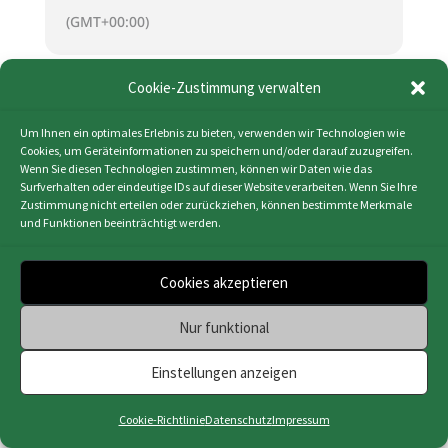
(GMT+00:00)
Cookie-Zustimmung verwalten
KALENDER (ICS)
GOOGLE KALENDER
Um Ihnen ein optimales Erlebnis zu bieten, verwenden wir Technologien wie
Cookies, um Geräteinformationen zu speichern und/oder darauf zuzugreifen.
Wenn Sie diesen Technologien zustimmen, können wir Daten wie das
Surfverhalten oder eindeutige IDs auf dieser Website verarbeiten. Wenn Sie Ihre
Zustimmung nicht erteilen oder zurückziehen, können bestimmte Merkmale
und Funktionen beeinträchtigt werden.
Impressum
|
Datenschutz
|
Cookie-Richtlinie
(EU)
|
Webdesign & Programmierung | HMF-IT
Cookies akzeptieren
Osnabrück
Nur funktional
Einstellungen anzeigen
Cookie-Richtlinie
Datenschutz
Impressum