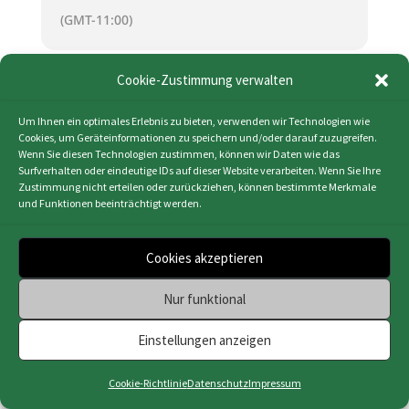
(GMT-11:00)
Cookie-Zustimmung verwalten
KALENDER (ICS)
GOOGLE KALENDER
Um Ihnen ein optimales Erlebnis zu bieten, verwenden wir Technologien wie
Cookies, um Geräteinformationen zu speichern und/oder darauf zuzugreifen.
Wenn Sie diesen Technologien zustimmen, können wir Daten wie das
Surfverhalten oder eindeutige IDs auf dieser Website verarbeiten. Wenn Sie Ihre
Zustimmung nicht erteilen oder zurückziehen, können bestimmte Merkmale
und Funktionen beeinträchtigt werden.
Impressum
|
Datenschutz
|
Cookie-Richtlinie
(EU)
|
Webdesign & Programmierung | HMF-IT
Cookies akzeptieren
Osnabrück
Nur funktional
Einstellungen anzeigen
Cookie-Richtlinie
Datenschutz
Impressum