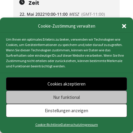
Zeit
22. Mai 2022
10:00
-
11:00
MESZ
(GMT-11:00)
Cookie-Zustimmung verwalten
KALENDER (ICS)
Um Ihnen ein optimales Erlebnis zu bieten, verwenden wir Technologien wie
GOOGLE KALENDER
Cookies, um Geräteinformationen zu speichern und/oder darauf zuzugreifen.
Wenn Sie diesen Technologien zustimmen, können wir Daten wie das
Surfverhalten oder eindeutige IDs auf dieser Website verarbeiten. Wenn Sie Ihre
Zustimmung nicht erteilen oder zurückziehen, können bestimmte Merkmale
und Funktionen beeinträchtigt werden.
Cookies akzeptieren
Impressum
|
Datenschutz
|
Cookie-Richtlinie
(EU)
|
Webdesign & Programmierung | HMF-IT
Nur funktional
Osnabrück
Einstellungen anzeigen
Cookie-Richtlinie
Datenschutz
Impressum