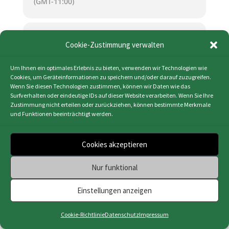
(GMT-11:00)
KALENDER (ICS)
Cookie-Zustimmung verwalten
GOOGLE KALENDER
Um Ihnen ein optimales Erlebnis zu bieten, verwenden wir Technologien wie
Cookies, um Geräteinformationen zu speichern und/oder darauf zuzugreifen.
Wenn Sie diesen Technologien zustimmen, können wir Daten wie das
Surfverhalten oder eindeutige IDs auf dieser Website verarbeiten. Wenn Sie Ihre
Zustimmung nicht erteilen oder zurückziehen, können bestimmte Merkmale
und Funktionen beeinträchtigt werden.
Impressum
|
Datenschutz
|
Cookie-Richtlinie
(EU)
|
Webdesign & Programmierung | HMF-IT
Cookies akzeptieren
Osnabrück
Nur funktional
Einstellungen anzeigen
Cookie-Richtlinie
Datenschutz
Impressum