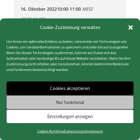
16. Oktober 2022
10:00
-
11:00
MESZ
(GMT-11:00)
Cookie-Zustimmung verwalten
KALENDER (ICS)
Um Ihnen ein optimales Erlebnis zu bieten, verwenden wir Technologien wie
Cookies, um Geräteinformationen zu speichern und/oder darauf zuzugreifen.
GOOGLE KALENDER
Wenn Sie diesen Technologien zustimmen, können wir Daten wie das
Surfverhalten oder eindeutige IDs auf dieser Website verarbeiten. Wenn Sie Ihre
Zustimmung nicht erteilen oder zurückziehen, können bestimmte Merkmale
und Funktionen beeinträchtigt werden.
Cookies akzeptieren
Impressum
|
Datenschutz
|
Cookie-Richtlinie
(EU)
|
Webdesign & Programmierung | HMF-IT
Nur funktional
Osnabrück
Einstellungen anzeigen
Cookie-Richtlinie
Datenschutz
Impressum