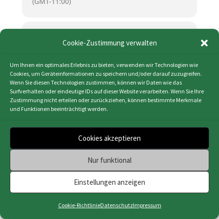
(GMT-11:00)
KALENDER (ICS)
Cookie-Zustimmung verwalten
GOOGLE KALENDER
Um Ihnen ein optimales Erlebnis zu bieten, verwenden wir Technologien wie
Cookies, um Geräteinformationen zu speichern und/oder darauf zuzugreifen.
Wenn Sie diesen Technologien zustimmen, können wir Daten wie das
Surfverhalten oder eindeutige IDs auf dieser Website verarbeiten. Wenn Sie Ihre
Zustimmung nicht erteilen oder zurückziehen, können bestimmte Merkmale
und Funktionen beeinträchtigt werden.
Impressum
|
Datenschutz
|
Cookie-Richtlinie
(EU)
|
Webdesign & Programmierung | HMF-IT
Cookies akzeptieren
Osnabrück
Nur funktional
Einstellungen anzeigen
Cookie-Richtlinie
Datenschutz
Impressum