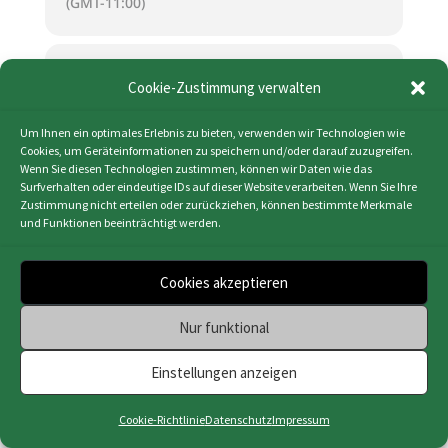
(GMT-11:00)
KALENDER (ICS)
Cookie-Zustimmung verwalten
GOOGLE KALENDER
Um Ihnen ein optimales Erlebnis zu bieten, verwenden wir Technologien wie
Cookies, um Geräteinformationen zu speichern und/oder darauf zuzugreifen.
Wenn Sie diesen Technologien zustimmen, können wir Daten wie das
Surfverhalten oder eindeutige IDs auf dieser Website verarbeiten. Wenn Sie Ihre
Zustimmung nicht erteilen oder zurückziehen, können bestimmte Merkmale
und Funktionen beeinträchtigt werden.
Impressum
|
Datenschutz
|
Cookie-Richtlinie
(EU)
|
Webdesign & Programmierung | HMF-IT
Cookies akzeptieren
Osnabrück
Nur funktional
Einstellungen anzeigen
Cookie-Richtlinie
Datenschutz
Impressum