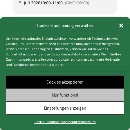
5. Juli 2026
10:00
-
11:00
(GMT+00:00)
KALENDER (ICS)
Cookie-Zustimmung verwalten
GOOGLE KALENDER
Um Ihnen ein optimales Erlebnis zu bieten, verwenden wir Technologien wie
Cookies, um Geräteinformationen zu speichern und/oder darauf zuzugreifen.
Wenn Sie diesen Technologien zustimmen, können wir Daten wie das
Surfverhalten oder eindeutige IDs auf dieser Website verarbeiten. Wenn Sie Ihre
Zustimmung nicht erteilen oder zurückziehen, können bestimmte Merkmale
und Funktionen beeinträchtigt werden.
Impressum
|
Datenschutz
|
Cookie-Richtlinie
(EU)
|
Webdesign & Programmierung | HMF-IT
Cookies akzeptieren
Osnabrück
Nur funktional
Einstellungen anzeigen
Cookie-Richtlinie
Datenschutz
Impressum