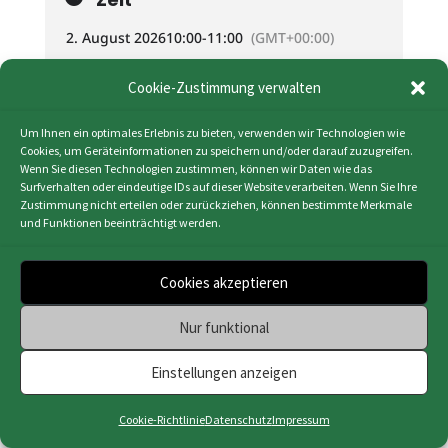
2. August 2026
10:00
-
11:00
(GMT+00:00)
Cookie-Zustimmung verwalten
KALENDER (ICS)
Um Ihnen ein optimales Erlebnis zu bieten, verwenden wir Technologien wie
GOOGLE KALENDER
Cookies, um Geräteinformationen zu speichern und/oder darauf zuzugreifen.
Wenn Sie diesen Technologien zustimmen, können wir Daten wie das
Surfverhalten oder eindeutige IDs auf dieser Website verarbeiten. Wenn Sie Ihre
Zustimmung nicht erteilen oder zurückziehen, können bestimmte Merkmale
und Funktionen beeinträchtigt werden.
Impressum
|
Datenschutz
|
Cookie-Richtlinie
Cookies akzeptieren
(EU)
|
Webdesign & Programmierung | HMF-IT
Nur funktional
Osnabrück
Einstellungen anzeigen
Cookie-Richtlinie
Datenschutz
Impressum