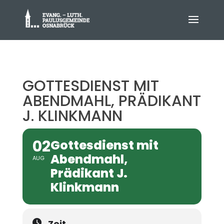
GOTTESDIENST MIT
ABENDMAHL, PRÄDIKANT
J. KLINKMANN
02
Gottesdienst mit
Abendmahl,
AUG
Prädikant J.
Klinkmann
Zeit