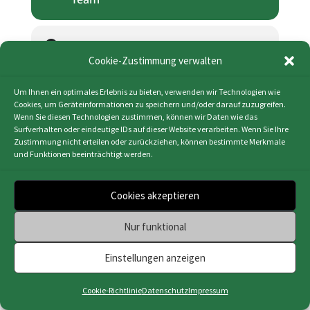
Zeit
Cookie-Zustimmung verwalten
5. März 2023
10:00
-
11:00
MESZ
(GMT-11:00)
Um Ihnen ein optimales Erlebnis zu bieten, verwenden wir Technologien wie
Cookies, um Geräteinformationen zu speichern und/oder darauf zuzugreifen.
Wenn Sie diesen Technologien zustimmen, können wir Daten wie das
KALENDER (ICS)
Surfverhalten oder eindeutige IDs auf dieser Website verarbeiten. Wenn Sie Ihre
Zustimmung nicht erteilen oder zurückziehen, können bestimmte Merkmale
GOOGLE KALENDER
und Funktionen beeinträchtigt werden.
Cookies akzeptieren
Nur funktional
Impressum
|
Datenschutz
|
Cookie-Richtlinie
(EU)
|
Webdesign & Programmierung | HMF-IT
Einstellungen anzeigen
Osnabrück
Cookie-Richtlinie
Datenschutz
Impressum