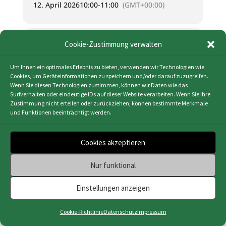
12. April 2026
10:00
-
11:00
(GMT+00:00)
KALENDER (ICS)
Cookie-Zustimmung verwalten
GOOGLE KALENDER
Um Ihnen ein optimales Erlebnis zu bieten, verwenden wir Technologien wie
Cookies, um Geräteinformationen zu speichern und/oder darauf zuzugreifen.
Wenn Sie diesen Technologien zustimmen, können wir Daten wie das
Surfverhalten oder eindeutige IDs auf dieser Website verarbeiten. Wenn Sie Ihre
Zustimmung nicht erteilen oder zurückziehen, können bestimmte Merkmale
und Funktionen beeinträchtigt werden.
Impressum
|
Datenschutz
|
Cookie-Richtlinie
(EU)
|
Webdesign & Programmierung | HMF-IT
Cookies akzeptieren
Osnabrück
Nur funktional
Einstellungen anzeigen
Cookie-Richtlinie
Datenschutz
Impressum