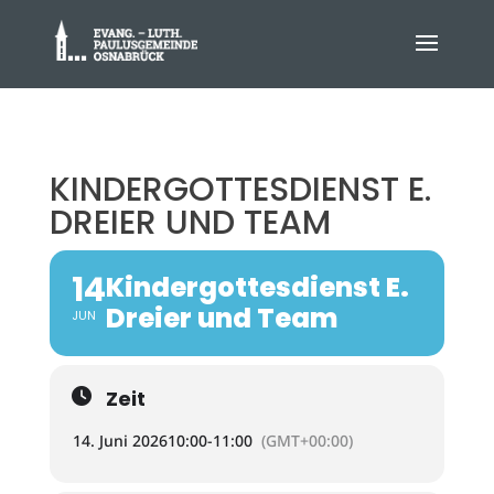
KINDERGOTTESDIENST E.
DREIER UND TEAM
14
Kindergottesdienst E.
Dreier und Team
JUN
Zeit
14. Juni 2026
10:00
-
11:00
(GMT+00:00)