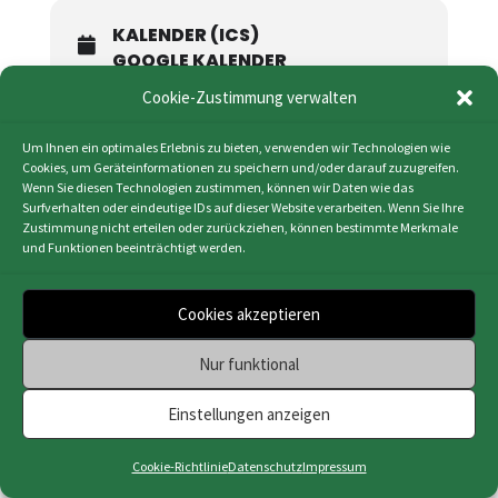
KALENDER (ICS)
GOOGLE KALENDER
Cookie-Zustimmung verwalten
Um Ihnen ein optimales Erlebnis zu bieten, verwenden wir Technologien wie
Cookies, um Geräteinformationen zu speichern und/oder darauf zuzugreifen.
Wenn Sie diesen Technologien zustimmen, können wir Daten wie das
Surfverhalten oder eindeutige IDs auf dieser Website verarbeiten. Wenn Sie Ihre
Impressum
|
Datenschutz
|
Cookie-Richtlinie
Zustimmung nicht erteilen oder zurückziehen, können bestimmte Merkmale
(EU)
|
Webdesign & Programmierung | HMF-IT
und Funktionen beeinträchtigt werden.
Osnabrück
Cookies akzeptieren
Nur funktional
Einstellungen anzeigen
Cookie-Richtlinie
Datenschutz
Impressum