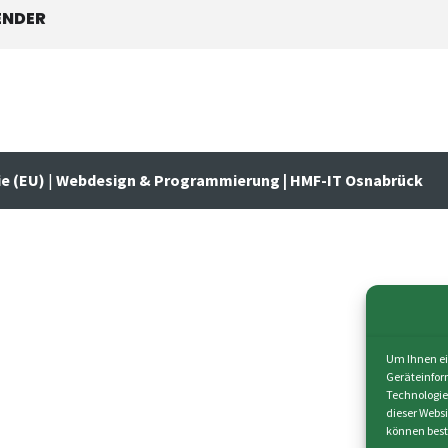
ENDER
ie (EU)
|
Webdesign & Programmierung | HMF-IT Osnabrück
Um Ihnen ei
Geräteinfor
Technologie
dieser Webs
können best