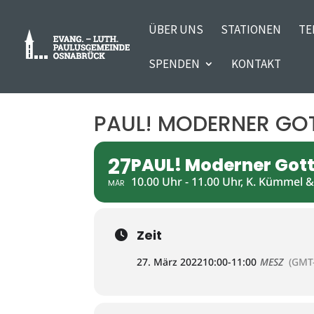
ÜBER UNS
STATIONEN
TE
SPENDEN
KONTAKT
PAUL! MODERNER GO
27
PAUL! Moderner Got
10.00 Uhr - 11.00 Uhr, K. Kümmel 
MÄR
Zeit
27. März 2022
10:00
-
11:00
MESZ
(GMT