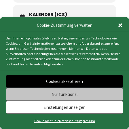
KALENDER (ICS)
GOOGLE KALENDER
Cookie-Zustimmung verwalten
Um Ihnen ein optimales Erlebnis zu bieten, verwenden wir Technologien wie
Cookies, um Geräteinformationen zu speichern und/oder darauf zuzugreifen.
Wenn Sie diesen Technologien zustimmen, können wir Daten wie das
Surfverhalten oder eindeutige IDs auf dieser Website verarbeiten. Wenn Sie Ihre
Zustimmung nicht erteilen oder zurückziehen, können bestimmte Merkmale
Impressum
|
Datenschutz
|
Cookie-Richtlinie
und Funktionen beeinträchtigt werden.
(EU)
|
Webdesign & Programmierung | HMF-IT
Osnabrück
Cookies akzeptieren
Nur funktional
Einstellungen anzeigen
Cookie-Richtlinie
Datenschutz
Impressum