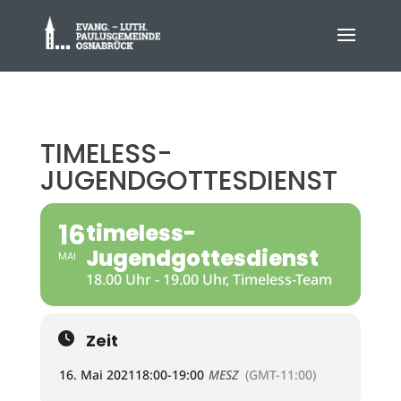
TIMELESS-
JUGENDGOTTESDIENST
16
timeless-
Jugendgottesdienst
MAI
18.00 Uhr - 19.00 Uhr, Timeless-Team
Zeit
16. Mai 2021
18:00
-
19:00
MESZ
(GMT-11:00)