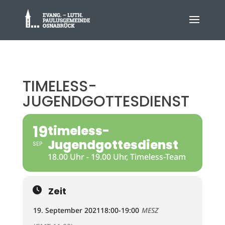
TIMELESS-
JUGENDGOTTESDIENST
19
timeless-
Jugendgottesdienst
SEP
18.00 Uhr - 19.00 Uhr, Timeless-Team
Zeit
19. September 2021
18:00
-
19:00
MESZ