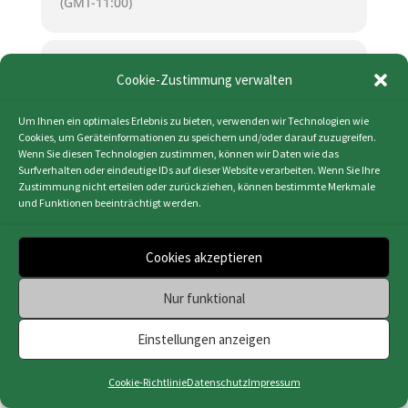
(GMT-11:00)
KALENDER (ICS)
Cookie-Zustimmung verwalten
GOOGLE KALENDER
Um Ihnen ein optimales Erlebnis zu bieten, verwenden wir Technologien wie
Cookies, um Geräteinformationen zu speichern und/oder darauf zuzugreifen.
Wenn Sie diesen Technologien zustimmen, können wir Daten wie das
Surfverhalten oder eindeutige IDs auf dieser Website verarbeiten. Wenn Sie Ihre
Zustimmung nicht erteilen oder zurückziehen, können bestimmte Merkmale
und Funktionen beeinträchtigt werden.
Impressum
|
Datenschutz
|
Cookie-Richtlinie
(EU)
|
Webdesign & Programmierung | HMF-IT
Cookies akzeptieren
Osnabrück
Nur funktional
Einstellungen anzeigen
Cookie-Richtlinie
Datenschutz
Impressum