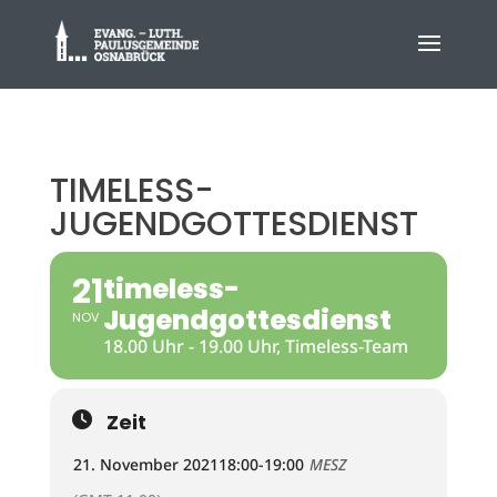
TIMELESS-
JUGENDGOTTESDIENST
21
timeless-
Jugendgottesdienst
NOV
18.00 Uhr - 19.00 Uhr, Timeless-Team
Zeit
21. November 2021
18:00
-
19:00
MESZ