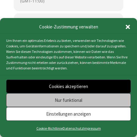
(GMT-11:00)
KALENDER (ICS)
Cookie-Zustimmung verwalten
GOOGLE KALENDER
Um Ihnen ein optimales Erlebnis zu bieten, verwenden wir Technologien wie
Cookies, um Geräteinformationen zu speichern und/oder darauf zuzugreifen.
Wenn Sie diesen Technologien zustimmen, können wir Daten wie das
Surfverhalten oder eindeutige IDs auf dieser Website verarbeiten. Wenn Sie Ihre
Zustimmung nicht erteilen oder zurückziehen, können bestimmte Merkmale
und Funktionen beeinträchtigt werden.
Impressum
|
Datenschutz
|
Cookie-Richtlinie
(EU)
|
Webdesign & Programmierung | HMF-IT
Cookies akzeptieren
Osnabrück
Nur funktional
Einstellungen anzeigen
Cookie-Richtlinie
Datenschutz
Impressum