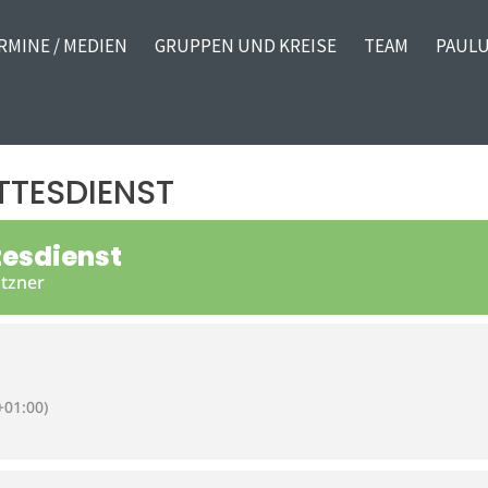
RMINE / MEDIEN
GRUPPEN UND KREISE
TEAM
PAULU
TESDIENST
esdienst
itzner
01:00)