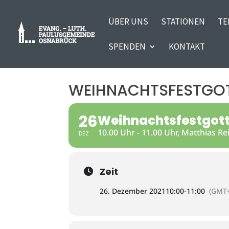
ÜBER UNS
STATIONEN
TE
SPENDEN
KONTAKT
WEIHNACHTSFESTGOT
26
Weihnachtsfestgott
10.00 Uhr - 11.00 Uhr, Matthias Re
DEZ
Zeit
26. Dezember 2021
10:00
-
11:00
(GMT+