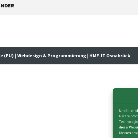
ENDER
ie (EU)
|
Webdesign & Programmierung | HMF-IT Osnabrück
Um Ihnen ei
Geräteinfor
Technologie
dieser Webs
können best